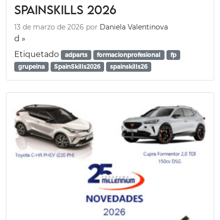
SpainSkills 2026
13 de marzo de 2026
por
Daniela Valentinova
d »
Etiquetado
adparts
formacionprofesional
fp
grupeina
SpainSkills2026
spainskills26