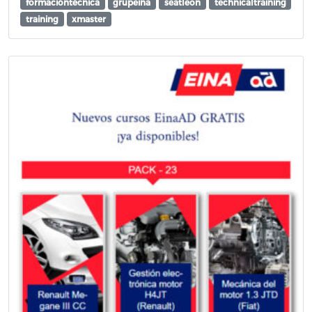
formacióntécnica
grupeina
seatleon
technicaltraining
training
xmaster