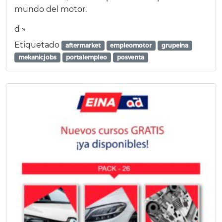
mundo del motor.
d »
Etiquetado
aftermarket
empleomotor
grupeina
mekanicjobs
portalempleo
posventa