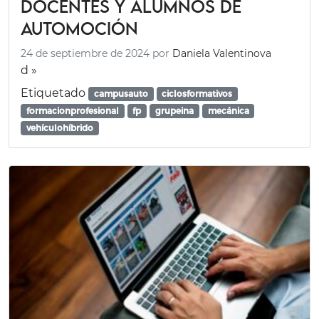
docentes y alumnos de
automoción
24 de septiembre de 2024
por
Daniela Valentinova
d »
Etiquetado
campusauto
ciclosformativos
formacionprofesional
fp
grupeina
mecánica
vehículohíbrido