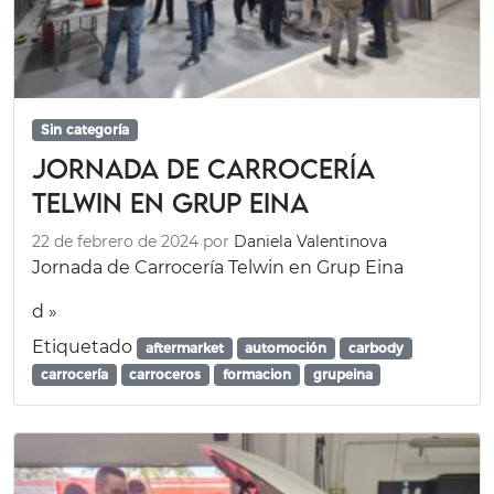
Sin categoría
Jornada de Carrocería
Telwin en Grup Eina
22 de febrero de 2024
por
Daniela Valentinova
Jornada de Carrocería Telwin en Grup Eina
d »
Etiquetado
aftermarket
automoción
carbody
carrocería
carroceros
formacion
grupeina