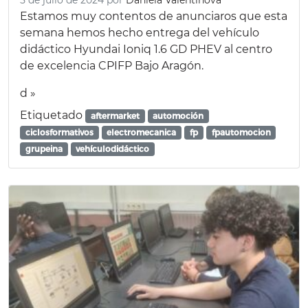
5 de julio de 2024
por
Daniela Valentinova
Estamos muy contentos de anunciaros que esta
semana hemos hecho entrega del vehículo
didáctico Hyundai Ioniq 1.6 GD PHEV al centro
de excelencia CPIFP Bajo Aragón.
d »
Etiquetado
aftermarket
automoción
ciclosformativos
electromecanica
fp
fpautomocion
grupeina
vehículodidáctico