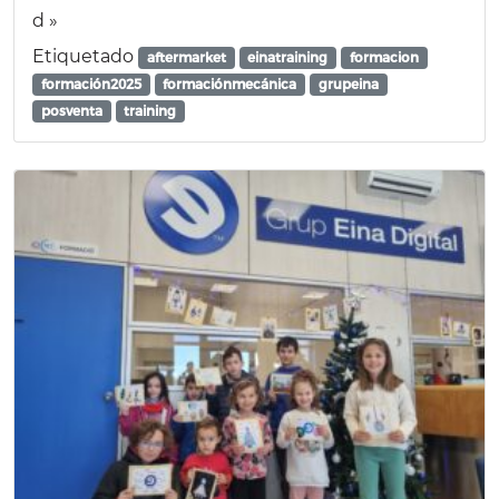
d »
Etiquetado
aftermarket
einatraining
formacion
formación2025
formaciónmecánica
grupeina
posventa
training