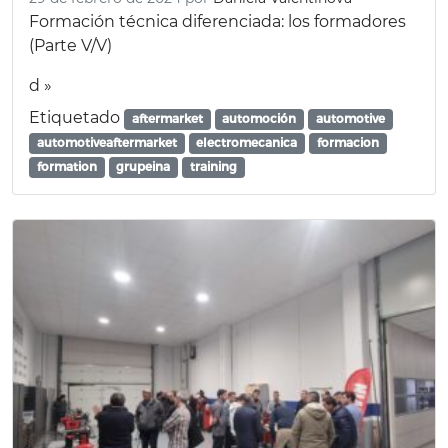
Formación técnica diferenciada: los formadores
(Parte V/V)
d »
Etiquetado
aftermarket
automoción
automotive
automotiveaftermarket
electromecanica
formacion
formation
grupeina
training