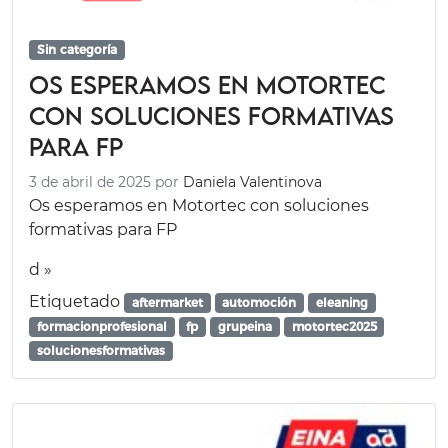
Sin categoría
Os esperamos en Motortec
con soluciones formativas
para FP
3 de abril de 2025
por
Daniela Valentinova
Os esperamos en Motortec con soluciones
formativas para FP
d »
Etiquetado
aftermarket
automoción
eleaning
formacionprofesional
fp
grupeina
motortec2025
solucionesformativas