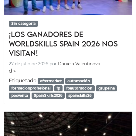
Sin categoría
¡Los ganadores de
WorldSkills Spain 2026 nos
visitan!
27 de julio de 2026
por
Daniela Valentinova
d »
Etiquetado
aftermarket
automoción
formacionprofesional
fp
fpautomocion
grupeina
posventa
SpainSkills2026
spainskills26