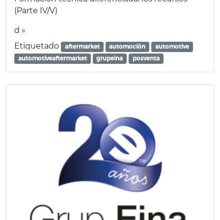
(Parte IV/V)
d »
Etiquetado
aftermarket
automoción
automotive
automotiveaftermarket
grupeina
posventa