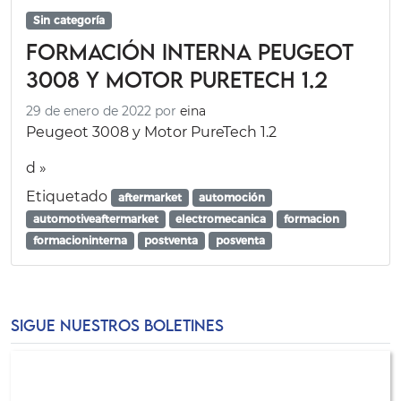
Sin categoría
Formación Interna Peugeot
3008 y Motor PureTech 1.2
29 de enero de 2022
por
eina
Peugeot 3008 y Motor PureTech 1.2
d »
Etiquetado
aftermarket
automoción
automotiveaftermarket
electromecanica
formacion
formacioninterna
postventa
posventa
SIGUE NUESTROS BOLETINES