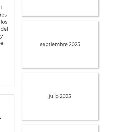
l
res
 los
 del
uy
ue
septiembre 2025
julio 2025
a