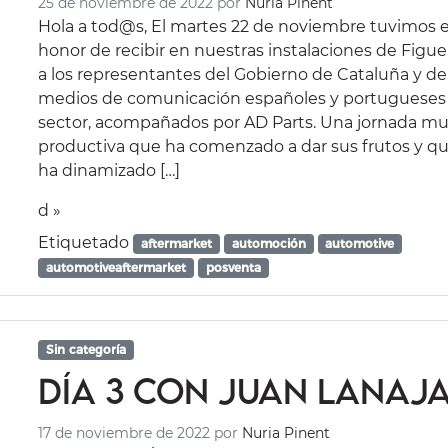
25 de noviembre de 2022
por
Nuria Pinent
Hola a tod@s, El martes 22 de noviembre tuvimos e
honor de recibir en nuestras instalaciones de Figue
a los representantes del Gobierno de Cataluña y de
medios de comunicación españoles y portugueses
sector, acompañados por AD Parts. Una jornada m
productiva que ha comenzado a dar sus frutos y q
ha dinamizado […]
d »
Etiquetado
aftermarket
automoción
automotive
automotiveaftermarket
posventa
Sin categoría
Día 3 con Juan Lanaj
17 de noviembre de 2022
por
Nuria Pinent