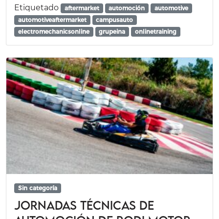
Etiquetado
aftermarket
automoción
automotive
automotiveaftermarket
campusauto
electromechanicsonline
grupeina
onlinetraining
Sin categoría
Jornadas Técnicas de