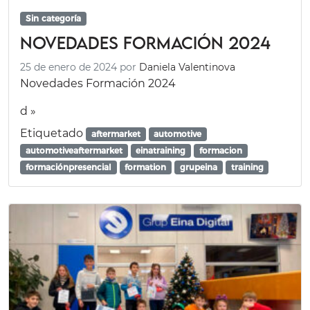
Sin categoría
Novedades Formación 2024
25 de enero de 2024
por
Daniela Valentinova
Novedades Formación 2024
d »
Etiquetado
aftermarket
automotive
automotiveaftermarket
einatraining
formacion
formaciónpresencial
formation
grupeina
training