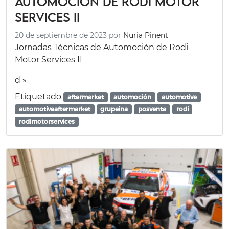
Automoción de Rodi Motor
Services II
20 de septiembre de 2023
por
Nuria Pinent
Jornadas Técnicas de Automoción de Rodi
Motor Services II
d »
Etiquetado
aftermarket
automoción
automotive
automotiveaftermarket
grupeina
posventa
rodi
rodimotorservices