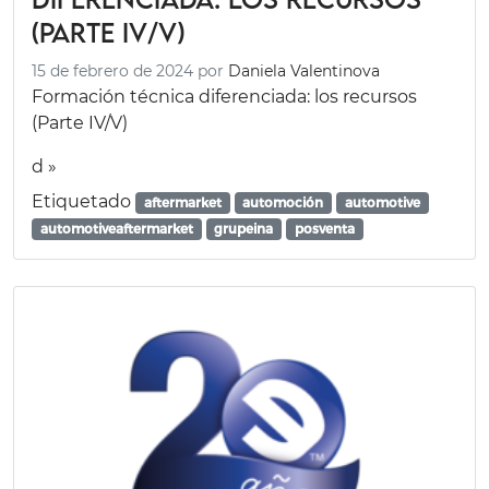
(Parte IV/V)
15 de febrero de 2024
por
Daniela Valentinova
Formación técnica diferenciada: los recursos
(Parte IV/V)
d »
Etiquetado
aftermarket
automoción
automotive
automotiveaftermarket
grupeina
posventa