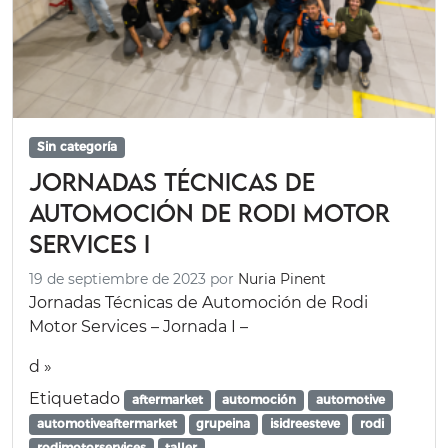
Sin categoría
Jornadas Técnicas de
Automoción de Rodi Motor
Services I
19 de septiembre de 2023
por
Nuria Pinent
Jornadas Técnicas de Automoción de Rodi
Motor Services – Jornada I –
d »
Etiquetado
aftermarket
automoción
automotive
automotiveaftermarket
grupeina
isidreesteve
rodi
rodimotorservices
taller