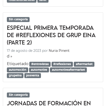
Sin categoría
Especial Primera Temporada
de #REFLEXIONES de Grup Eina
(parte 2)
17 de agosto de 2023
por
Nuria Pinent
d »
Etiquetado
#entrevistas
#reflexiones
aftermarket
automoción
automotive
automotiveaftermarket
grupeina
posventa
Sin categoría
Jornadas de formación en