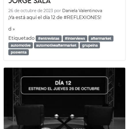
Jorge Sala
26 de octubre de 2023
por
Daniela Valentinova
¡Ya está aquí el día 12 de #REFLEXIONES!
d »
Etiquetado
#entrevistas
#interviews
aftermarket
automotive
automotiveaftermarket
grupeina
posventa