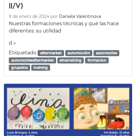
II/V)
9 de enero de 2024
por
Daniela Valentinova
Nuestras formaciones técnicas y qué las hace
diferentes: su utilidad
d »
Etiquetado
aftermarket
automoción
automotive
automotiveaftermarket
einatraining
formacion
grupeina
training