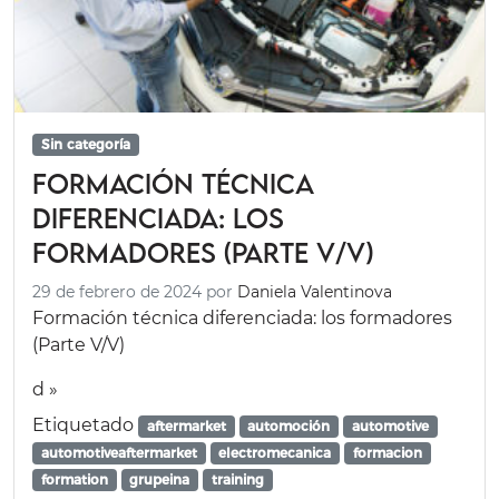
Sin categoría
Formación técnica
diferenciada: los
formadores (Parte V/V)
29 de febrero de 2024
por
Daniela Valentinova
Formación técnica diferenciada: los formadores
(Parte V/V)
d »
Etiquetado
aftermarket
automoción
automotive
automotiveaftermarket
electromecanica
formacion
formation
grupeina
training