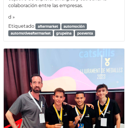
colaboración entre las empresas.
d »
Etiquetado
aftermarket
automoción
automotiveaftermarket
grupeina
posventa