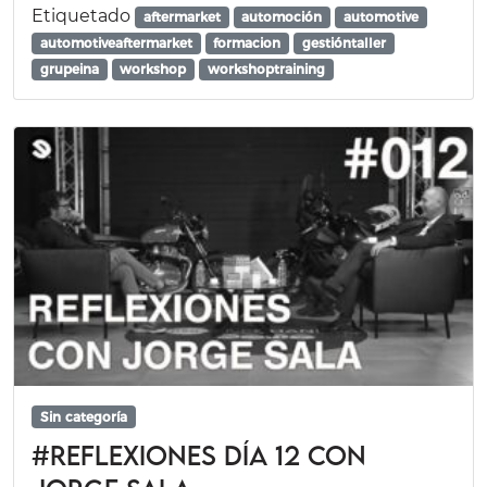
Etiquetado
aftermarket
automoción
automotive
automotiveaftermarket
formacion
gestióntaller
grupeina
workshop
workshoptraining
Sin categoría
#REFLEXIONES día 12 con