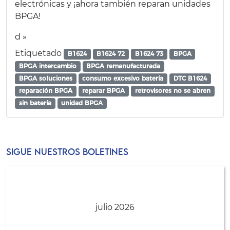
electrónicas y ¡ahora también reparan unidades
BPGA!
d »
Etiquetado
B1624
B1624 72
B1624 73
BPGA
BPGA intercambio
BPGA remanufacturada
BPGA soluciones
consumo excesivo batería
DTC B1624
reparación BPGA
reparar BPGA
retrovisores no se abren
sin batería
unidad BPGA
SIGUE NUESTROS BOLETINES
julio 2026