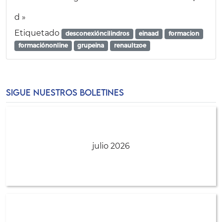
d »
Etiquetado
desconexióncilindros
einaad
formacion
formaciónonline
grupeina
renaultzoe
SIGUE NUESTROS BOLETINES
julio 2026