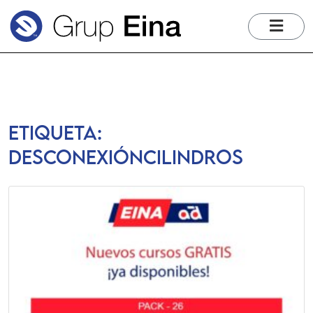
me
Etiqueta:
desconexióncilindros