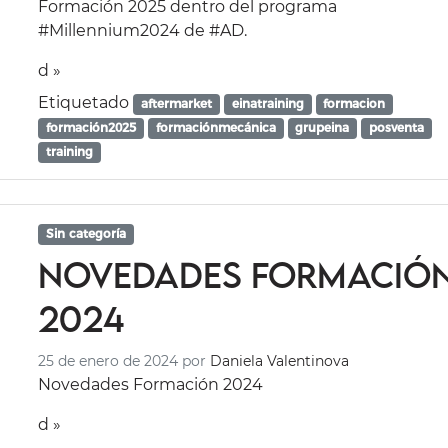
Formación 2025 dentro del programa
#Millennium2024 de #AD.
d »
Etiquetado
aftermarket
einatraining
formacion
formación2025
formaciónmecánica
grupeina
posventa
training
Sin categoría
Novedades Formació
2024
25 de enero de 2024
por
Daniela Valentinova
Novedades Formación 2024
d »