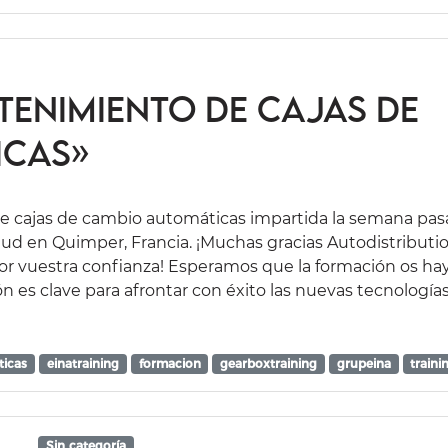
enimiento de cajas de
icas»
e cajas de cambio automáticas impartida la semana pa
ud en Quimper, Francia. ¡Muchas gracias Autodistributi
por vuestra confianza! Esperamos que la formación os ha
ón es clave para afrontar con éxito las nuevas tecnologías
ticas
einatraining
formacion
gearboxtraining
grupeina
traini
Sin categoría