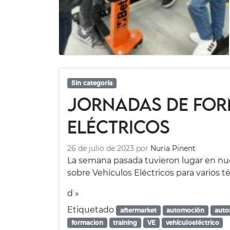
Sin categoría
Jornadas de for
Eléctricos
26 de julio de 2023
por
Nuria Pinent
La semana pasada tuvieron lugar en nue
sobre Vehículos Eléctricos para varios t
d »
Etiquetado
aftermarket
automoción
auto
formacion
training
VE
vehículoeléctrico