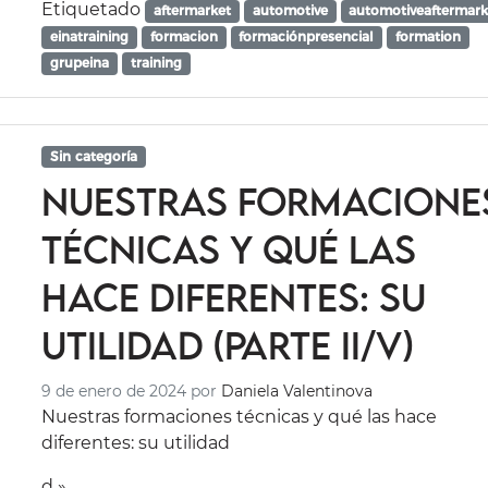
Etiquetado
aftermarket
automotive
automotiveaftermark
einatraining
formacion
formaciónpresencial
formation
grupeina
training
Sin categoría
Nuestras formacione
técnicas y qué las
hace diferentes: su
utilidad (Parte II/V)
9 de enero de 2024
por
Daniela Valentinova
Nuestras formaciones técnicas y qué las hace
diferentes: su utilidad
d »