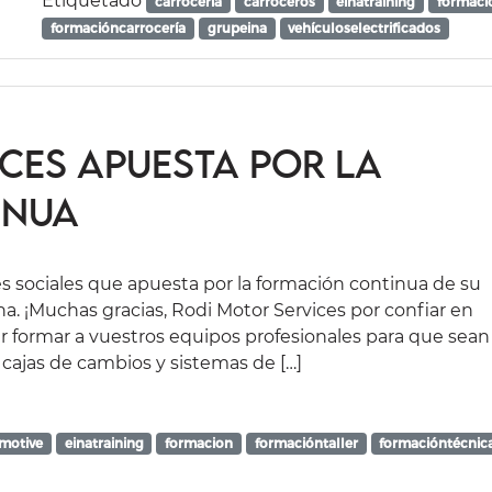
Etiquetado
carrocería
carroceros
einatraining
formaci
formacióncarrocería
grupeina
vehículoselectrificados
ces apuesta por la
inua
s sociales que apuesta por la formación continua de su
a. ¡Muchas gracias, Rodi Motor Services por confiar en
 formar a vuestros equipos profesionales para que sean
cajas de cambios y sistemas de […]
motive
einatraining
formacion
formacióntaller
formacióntécnic