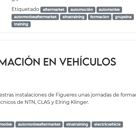
Etiquetado
aftermarket
automoción
automotive
automotiveaftermarket
einatraining
formacion
grupeina
training
mación en Vehículos
stras instalaciones de Figueres unas jornadas de forma
écnicos de NTN, CLAS y Elring Klinger.
motive
automotiveaftermarket
einatraining
electricvehicle