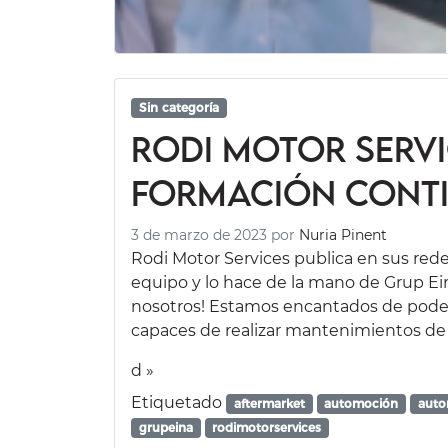
Sin categoría
Rodi Motor Servi
formación cont
3 de marzo de 2023
por
Nuria Pinent
Rodi Motor Services publica en sus rede
equipo y lo hace de la mano de Grup Ein
nosotros! Estamos encantados de poder
capaces de realizar mantenimientos de 
d »
Etiquetado
aftermarket
automoción
auto
grupeina
rodimotorservices