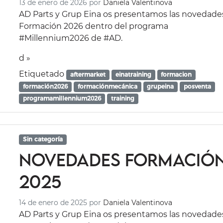
13 de enero de 2026
por
Daniela Valentinova
AD Parts y Grup Eina os presentamos las novedade
Formación 2026 dentro del programa
#Millennium2026 de #AD.
d »
Etiquetado
aftermarket
einatraining
formacion
formación2026
formaciónmecánica
grupeina
posventa
programamillennium2026
training
Sin categoría
Novedades Formació
2025
14 de enero de 2025
por
Daniela Valentinova
AD Parts y Grup Eina os presentamos las novedade