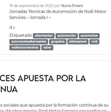
19 de septiembre de 2023
por
Nuria Pinent
Jornadas Técnicas de Automoción de Rodi Motor
Services – Jornada I –
d »
Etiquetado
aftermarket
automoción
automotive
automotiveaftermarket
grupeina
isidreesteve
rodi
rodimotorservices
taller
ces apuesta por la
inua
s sociales que apuesta por la formación continua de su