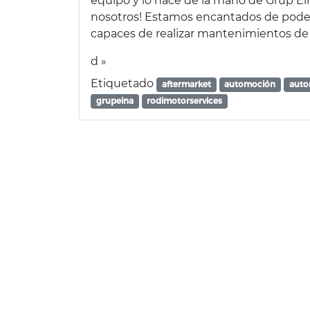
equipo y lo hace de la mano de Grup Ein
nosotros! Estamos encantados de poder
capaces de realizar mantenimientos de 
d »
Etiquetado
aftermarket
automoción
auto
grupeina
rodimotorservices