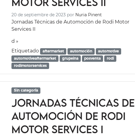
Motor Services II
20 de septiembre de 2023
por
Nuria Pinent
Jornadas Técnicas de Automoción de Rodi Motor
Services II
d »
Etiquetado
aftermarket
automoción
automotive
automotiveaftermarket
grupeina
posventa
rodi
rodimotorservices
Sin categoría
Jornadas Técnicas de
Automoción de Rodi
Motor Services I