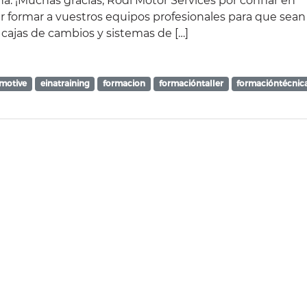
a. ¡Muchas gracias, Rodi Motor Services por confiar en
 formar a vuestros equipos profesionales para que sean
cajas de cambios y sistemas de […]
motive
einatraining
formacion
formacióntaller
formacióntécnic