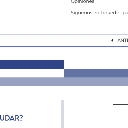
Opiniones
Síguenos en
Linkedin
, p
ANT
YUDAR?