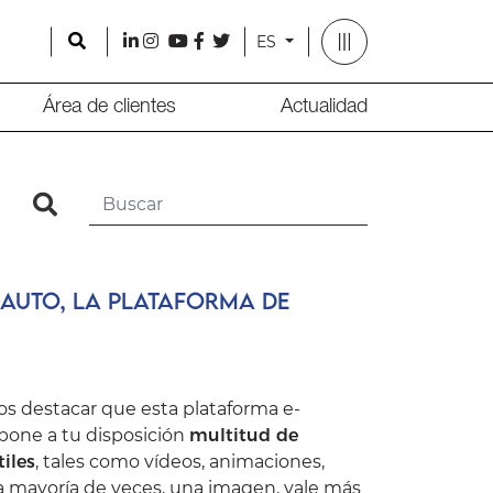
Search
l
i
y
f
t
ES
Área de clientes
Actualidad
search
auto, la plataforma de
s destacar que esta plataforma e-
pone a tu disposición
multitud de
iles
, tales como vídeos, animaciones,
la mayoría de veces, una imagen, vale más