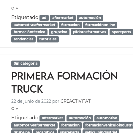
d »
Etiquetado
ad
aftermarket
automoción
automotiveaftermarket
formacion
formaciónonline
formacióntécnica
grupeina
píldorasformativas
spareparts
tendencias
tutoriales
Sin categoría
Primera formación
TRUCK
22 de junio de 2022
por
CREACTIVITAT
d »
Etiquetado
aftermarket
automoción
automotive
automotiveaftermarket
formacion
formacionvehículoindustri
grupeina
recambios
spareparts
vehiculoindustrial