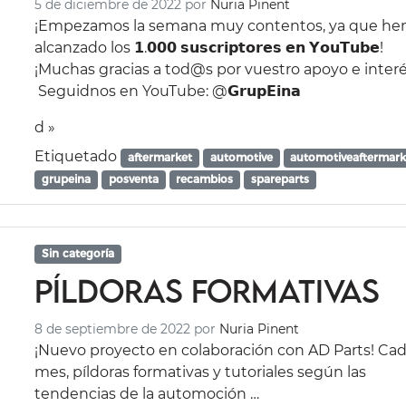
5 de diciembre de 2022
por
Nuria Pinent
¡Empezamos la semana muy contentos, ya que h
alcanzado los 𝟭.𝟬𝟬𝟬 𝘀𝘂𝘀𝗰𝗿𝗶𝗽𝘁𝗼𝗿𝗲𝘀 𝗲𝗻 𝗬𝗼𝘂𝗧𝘂𝗯𝗲!
¡Muchas gracias a tod@s por vuestro apoyo e interé
Seguidnos en YouTube: @𝗚𝗿𝘂𝗽𝗘𝗶𝗻𝗮
d »
Etiquetado
aftermarket
automotive
automotiveaftermark
grupeina
posventa
recambios
spareparts
Sin categoría
Píldoras formativas
8 de septiembre de 2022
por
Nuria Pinent
¡Nuevo proyecto en colaboración con AD Parts! Ca
mes, píldoras formativas y tutoriales según las
tendencias de la automoción …