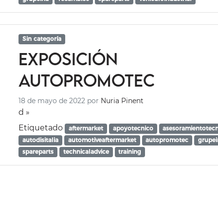
Sin categoría
Exposición
Autopromotec
18 de mayo de 2022
por
Nuria Pinent
d »
Etiquetado
aftermarket
apoyotecnico
asesoramientotec
autodisitalia
automotiveaftermarket
autopromotec
grupei
spareparts
technicaladvice
training