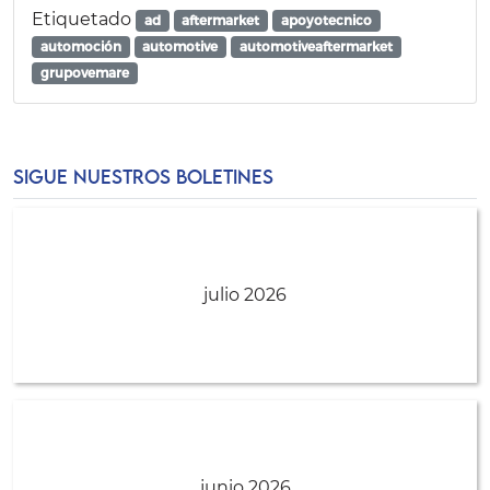
Etiquetado
ad
aftermarket
apoyotecnico
automoción
automotive
automotiveaftermarket
grupovemare
SIGUE NUESTROS BOLETINES
julio 2026
junio 2026