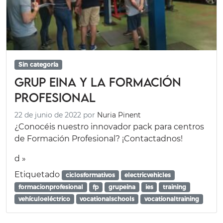
Sin categoría
Grup Eina y la Formación
Profesional
22 de junio de 2022
por
Nuria Pinent
¿Conocéis nuestro innovador pack para centros
de Formación Profesional? ¡Contactadnos!
d »
Etiquetado
ciclosformativos
electricvehicles
formacionprofesional
fp
grupeina
ies
training
vehículoeléctrico
vocationalschools
vocationaltraining