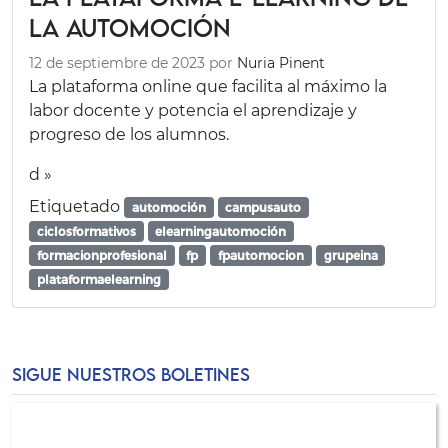
la automoción
12 de septiembre de 2023
por
Nuria Pinent
La plataforma online que facilita al máximo la
labor docente y potencia el aprendizaje y
progreso de los alumnos.
d »
Etiquetado
automoción
campusauto
ciclosformativos
elearningautomoción
formacionprofesional
fp
fpautomocion
grupeina
plataformaelearning
SIGUE NUESTROS BOLETINES