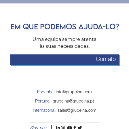
EM QUE PODEMOS AJUDA-LO?
Uma equipa sempre atenta
às suas necessidades.
Contato
Espanha:
info@grupeina.com
Portugal:
grupeina@grupeina.pt
International:
sales@grupeina.com
l
i
y
f
t
Siga-nos