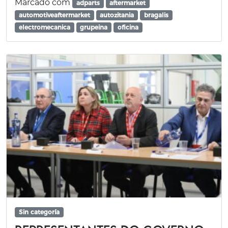
Marcado com
adparts
aftermarket
automotiveaftermarket
autozitania
bragalis
electromecanica
grupeina
oficina
Sin categoría