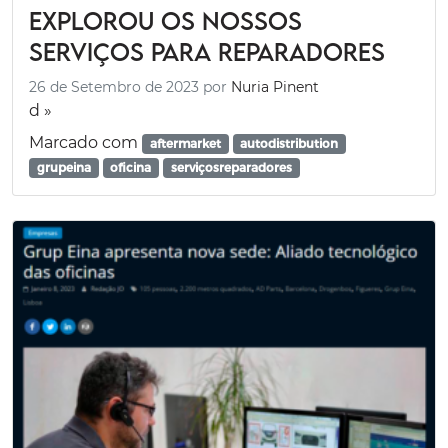
explorou os nossos
serviços para reparadores
26 de Setembro de 2023
por
Nuria Pinent
d »
Marcado com
aftermarket
autodistribution
grupeina
oficina
serviçosreparadores