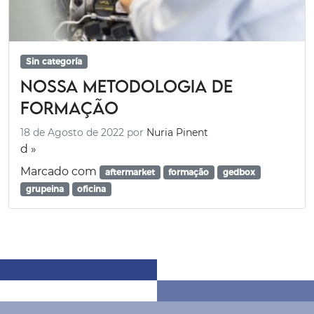
Sin categoría
Nossa metodologia de
formação
18 de Agosto de 2022
por
Nuria Pinent
d »
Marcado com
aftermarket
formação
gedbox
grupeina
oficina