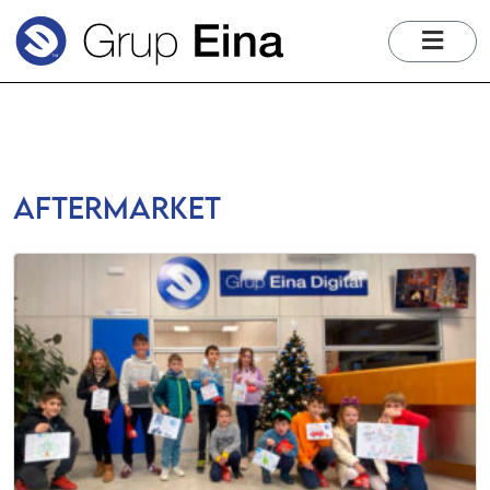
me
aftermarket