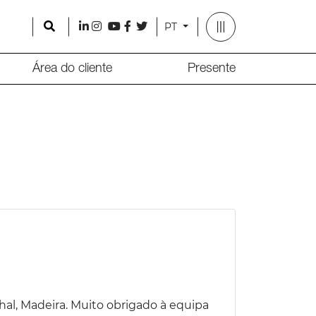
Search
l
i
y
f
t
PT
Área do cliente
Presente
al, Madeira. Muito obrigado à equipa