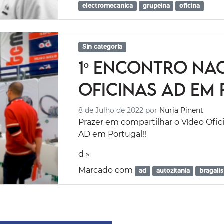
electromecanica
grupeina
oficina
Sin categoría
1º Encontro Na
Oficinas AD em 
8 de Julho de 2022
por
Nuria Pinent
Prazer em compartilhar o Vídeo Ofici
AD em Portugal!!
d »
Marcado com
ad
autozitania
bragalis