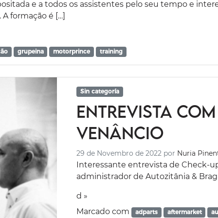
ositada e a todos os assistentes pelo seu tempo e inte
a. A formação é […]
ção
grupeina
motorprince
training
Sin categoría
Entrevista com
Venâncio
29 de Novembro de 2022
por
Nuria Pinen
Interessante entrevista de Check-u
administrador de Autozitânia & Braga
d »
Marcado com
adparts
aftermarket
au