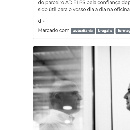
do parceiro AD ELPS pela confiança dep
sido útil para o vosso dia a dia na oficin
d »
Marcado com
autozitania
bragalis
forma