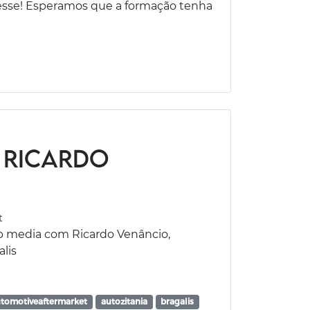
resse! Esperamos que a formação tenha
 Ricardo
t
p media com Ricardo Venâncio,
lis
tomotiveaftermarket
autozitania
bragalis