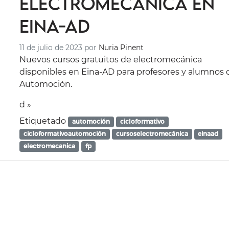
electromecánica en
Eina-AD
11 de julio de 2023
por
Nuria Pinent
Nuevos cursos gratuitos de electromecánica
disponibles en Eina-AD para profesores y alumnos 
Automoción.
d »
Etiquetado
automoción
cicloformativo
cicloformativoautomoción
cursoselectromecánica
einaad
electromecanica
fp