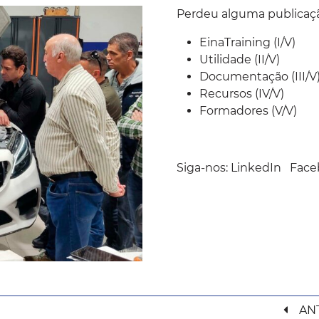
Perdeu alguma publicaçã
EinaTraining
(I/V)
Utilidade
(II/V)
Documentação
(III/V
Recursos
(IV/V)
Formadores (V/V)
Siga-nos:
LinkedIn
Face
AN