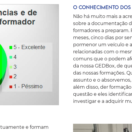
O conhecimento 
Não há muito mais a acre
sobre a documentação d
formadores a preparam. 
meses, cinco dias por sem
pormenor um veículo e a 
relacionadas com o mesm
comuns que o podem afet
da nossa
GEDBox
, de qu
das nossas formações. 
assunto e o absorvemos, 
além disso, der formaçã
questão e eles identific
investigar e a adquirir 
mutuamente e formam