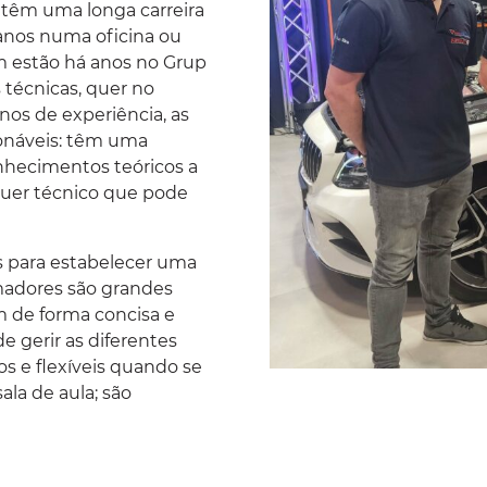
têm uma longa carreira
 anos numa oficina ou
m estão há anos no
Grup
 técnicas, quer no
nos de experiência, as
onáveis: têm uma
nhecimentos teóricos a
quer técnico que pode
s para estabelecer uma
madores são grandes
 de forma concisa e
e gerir as diferentes
s e flexíveis quando se
ala de aula; são