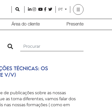
Search
l
i
y
f
t
PT
Área do cliente
Presente
search
ões técnicas: os
e V/V)
ie de publicações sobre as nossas
e as torna diferentes, vamos falar dos
is nas nossas formações ( como em