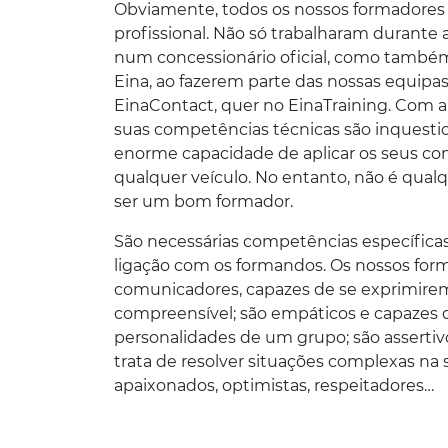
Obviamente, todos os nossos formadores 
profissional. Não só trabalharam durante
num concessionário oficial, como també
Ein
a, ao fazerem parte das nossas equipas
EinaContact
, quer no
EinaTraining
. Com a
suas competências técnicas são inquesti
enorme capacidade de aplicar os seus co
qualquer veículo. No entanto, não é qual
ser um bom formador.
São necessárias competências específica
ligação com os formandos. Os nossos for
comunicadores, capazes de se exprimirem
compreensível; são empáticos e capazes d
personalidades de um grupo; são assertivo
trata de resolver situações complexas na s
apaixonados, optimistas, respeitadores…