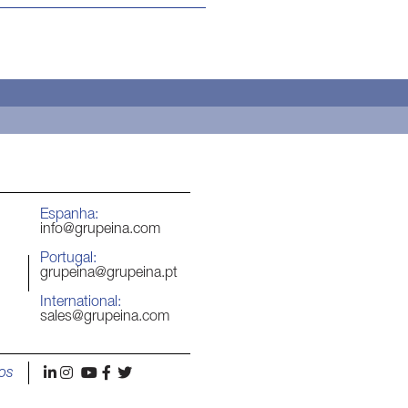
Espanha:
info@grupeina.com
Portugal:
grupeina@grupeina.pt
International:
sales@grupeina.com
l
i
y
f
t
os