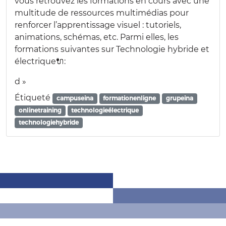
vous retrouvez les formations en cours avec une
multitude de ressources multimédias pour
renforcer l’apprentissage visuel : tutoriels,
animations, schémas, etc. Parmi elles, les
formations suivantes sur Technologie hybride et
électrique🔌:
d »
Étiqueté
campuseina
formationenligne
grupeina
onlinetraining
technologieélectrique
technologiehybride