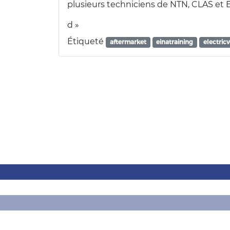
plusieurs techniciens de NTN, CLAS et El
d »
Étiqueté
aftermarket
einatraining
electric