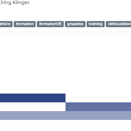
ring Klinger.
vehicle
formation
formationVE
grupeina
training
véhiculeélec