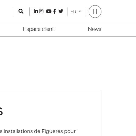
Search
l
i
y
f
t
FR
Espace client
News
s
s installations de Figueres pour