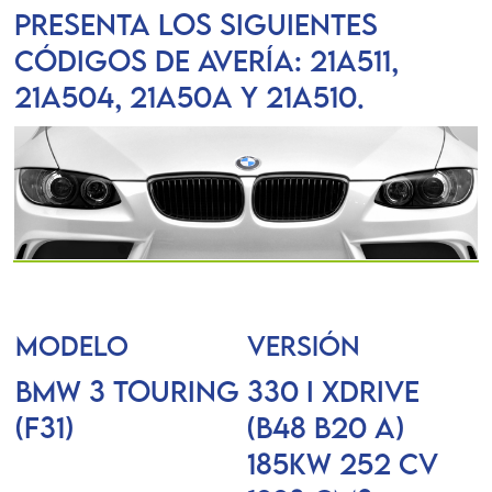
presenta los siguientes
códigos de avería: 21A511,
21A504, 21A50A y 21A510.
MODELO
VERSIÓN
BMW 3 Touring
330 i xDrive
(F31)
(B48 B20 A)
185KW 252 CV