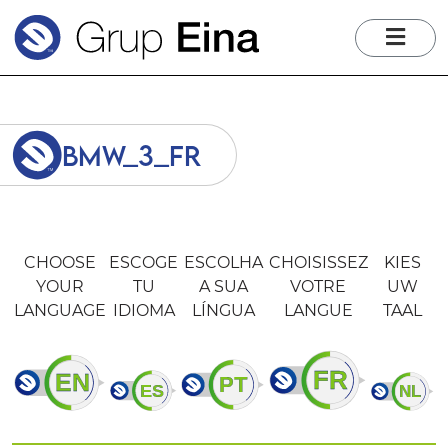
me
bmw_3_fr
CHOOSE
ESCOGE
ESCOLHA
CHOISISSEZ
KIES
YOUR
TU
A SUA
VOTRE
UW
LANGUAGE
IDIOMA
LÍNGUA
LANGUE
TAAL