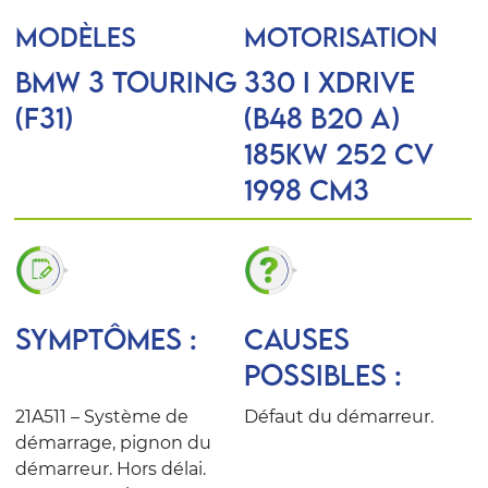
MODÈLES
MOTORISATION
BMW 3 Touring
330 i xDrive
(F31)
(B48 B20 A)
185KW 252 CV
1998 Cm3
SYMPTÔMES :
CAUSES
POSSIBLES :
21A511 – Système de
Défaut du démarreur.
démarrage, pignon du
démarreur. Hors délai.