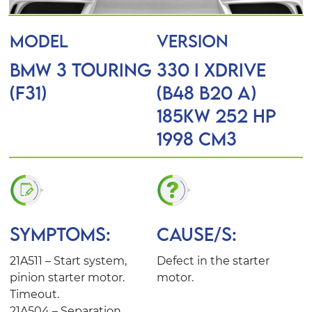
MODEL
VERSION
BMW 3 Touring
330 i xDrive
(F31)
(B48 B20 A)
185KW 252 Hp
1998 Cm3
SYMPTOMS:
CAUSE/S:
21A511 – Start system,
Defect in the starter
pinion starter motor.
motor.
Timeout.
21A504 – Separation