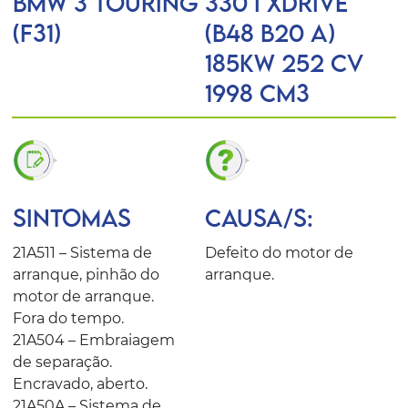
BMW 3 Touring
330 i xDrive
(F31)
(B48 B20 A)
185KW 252 CV
1998 Cm3
SINTOMAS
CAUSA/S:
21A511 – Sistema de
Defeito do motor de
arranque, pinhão do
arranque.
motor de arranque.
Fora do tempo.
21A504 – Embraiagem
de separação.
Encravado, aberto.
21A50A – Sistema de