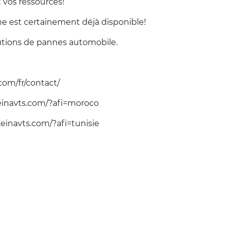
vos ressources!
ne est certainement déjà disponible!
utions de pannes automobile.
com/fr/contact/
x.einavts.com/?afi=moroco
x.einavts.com/?afi=tunisie