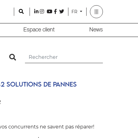
Search
l
i
y
f
t
FR
Espace client
News
search
42 solutions de pannes
2
os concurrents ne savent pas réparer!