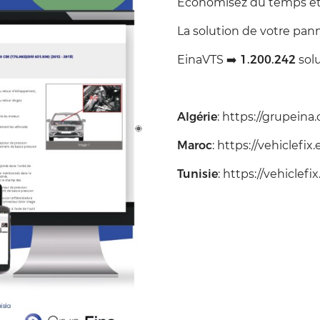
Économisez du temps et 
La solution de votre pan
EinaVTS ➡️
1.200.242
sol
Algérie
:
https://grupeina.
Maroc
:
https://vehiclefi
Tunisie
:
https://vehiclefi