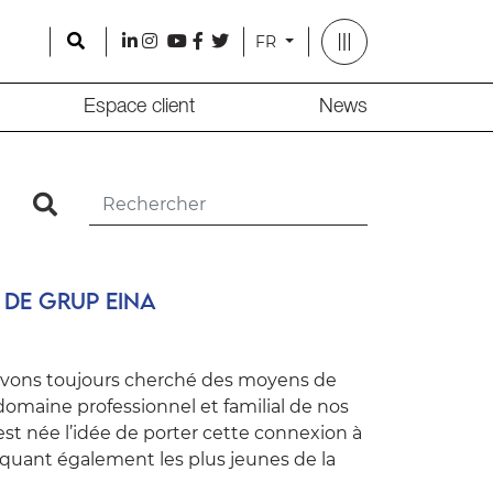
Search
l
i
y
f
t
FR
Espace client
News
search
s de Grup Eina
avons toujours cherché des moyens de
e domaine professionnel et familial de nos
est née l’idée de porter cette connexion à
iquant également les plus jeunes de la