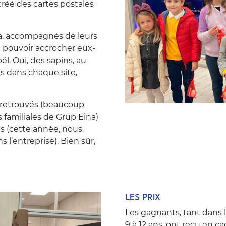
créé des cartes postales
ina, accompagnés de leurs
de pouvoir accrocher eux-
l. Oui, des sapins, au
is dans chaque site,
nt retrouvés (beaucoup
és familiales de Grup Eina)
is (cette année, nous
 l’entreprise). Bien sûr,
Les prix
Les gagnants, tant dans l
9 à 12 ans, ont reçu en c