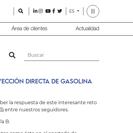
Search
l
i
y
f
t
ES
Área de clientes
Actualidad
search
yección Directa de Gasolina
aber la respuesta de este interesante reto
 entre nuestros seguidores.
la B.