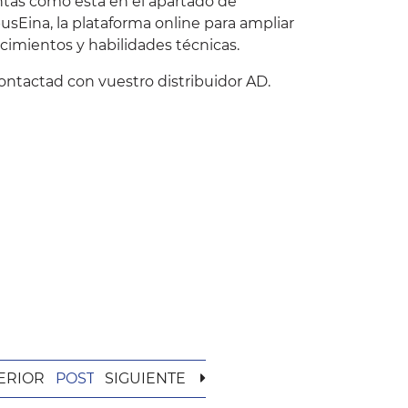
tas como ésta en el apartado de
usEina
, la plataforma online para ampliar
cimientos y habilidades técnicas.
contactad con vuestro distribuidor AD.
ERIOR
POST
SIGUIENTE