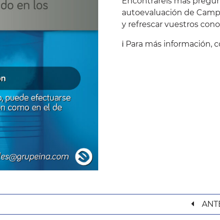
Encontraréis más pregun
autoevaluación de
Camp
y refrescar vuestros cono
ℹ️ Para más información, 
ANT