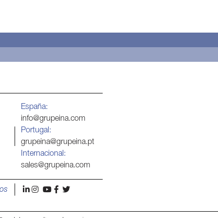
España:
info@grupeina.com
Portugal:
grupeina@grupeina.pt
Internacional:
sales@grupeina.com
l
i
y
f
t
os