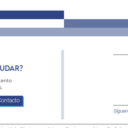
YUDAR?
tento
.
ontacto
Síguen