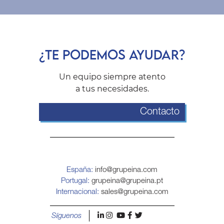
¿TE PODEMOS AYUDAR?
Un equipo siempre atento
a tus necesidades.
Contacto
España:
info@grupeina.com
Portugal:
grupeina@grupeina.pt
Internacional:
sales@grupeina.com
l
i
y
f
t
Síguenos