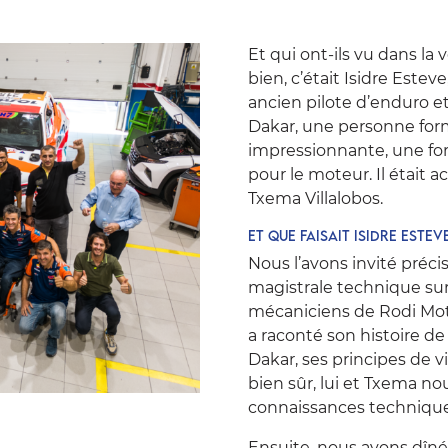
Et qui ont-ils vu dans la 
bien, c’était
Isidre Esteve
ancien pilote d’enduro et
Dakar, une personne form
impressionnante, une for
pour le moteur. Il était
Txema Villalobos
.
Et que faisait Isidre Estev
Nous l’avons invité préc
magistrale technique sur
mécaniciens de
Rodi Mot
a raconté son histoire d
Dakar, ses principes de v
bien sûr, lui et Txema n
connaissances technique
Ensuite, nous avons dîné