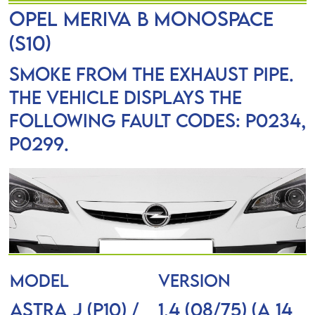
OPEL MERIVA B Monospace
(S10)
Smoke from the exhaust pipe.
The vehicle displays the
following fault codes: P0234,
P0299.
MODEL
VERSION
ASTRA J (P10) /
1.4 (08/75) (A 14