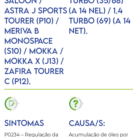
Saloon /
Turbo (35/68)
ASTRA J Sports
(A 14 NEL) / 1.4
Tourer (P10) /
Turbo (69) (A 14
MERIVA B
NET).
Monospace
(S10) / MOKKA /
MOKKA X (J13) /
ZAFIRA TOURER
C (P12).
SINTOMAS
CAUSA/S:
P0234 – Regulação da
Acumulação de óleo por